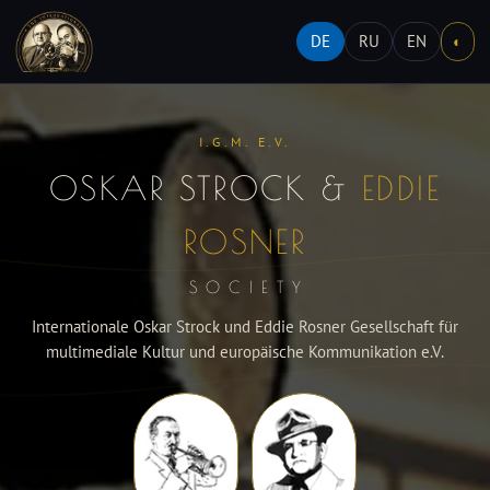
DE
RU
EN
◐
I.G.M. E.V.
OSKAR STROCK &
EDDIE
ROSNER
SOCIETY
Internationale Oskar Strock und Eddie Rosner Gesellschaft für
multimediale Kultur und europäische Kommunikation e.V.